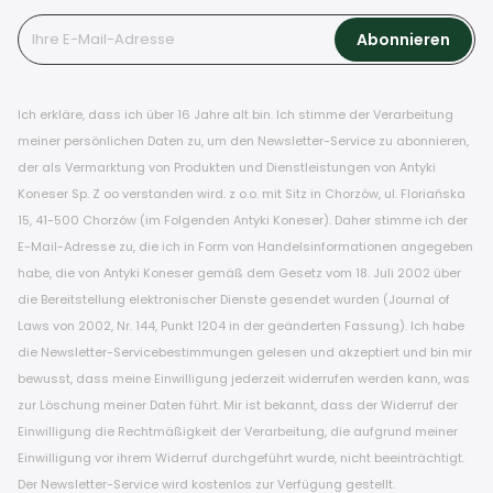
Ich erkläre, dass ich über 16 Jahre alt bin. Ich stimme der Verarbeitung
meiner persönlichen Daten zu, um den Newsletter-Service zu abonnieren,
der als Vermarktung von Produkten und Dienstleistungen von Antyki
Koneser Sp. Z oo verstanden wird. z o.o. mit Sitz in Chorzów, ul. Floriańska
15, 41-500 Chorzów (im Folgenden Antyki Koneser). Daher stimme ich der
E-Mail-Adresse zu, die ich in Form von Handelsinformationen angegeben
habe, die von Antyki Koneser gemäß dem Gesetz vom 18. Juli 2002 über
die Bereitstellung elektronischer Dienste gesendet wurden (Journal of
Laws von 2002, Nr. 144, Punkt 1204 in der geänderten Fassung). Ich habe
die Newsletter-Servicebestimmungen gelesen und akzeptiert und bin mir
bewusst, dass meine Einwilligung jederzeit widerrufen werden kann, was
zur Löschung meiner Daten führt. Mir ist bekannt, dass der Widerruf der
Einwilligung die Rechtmäßigkeit der Verarbeitung, die aufgrund meiner
Einwilligung vor ihrem Widerruf durchgeführt wurde, nicht beeinträchtigt.
Der Newsletter-Service wird kostenlos zur Verfügung gestellt.