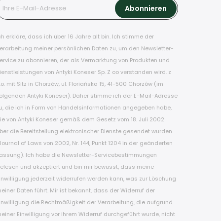
ch erkläre, dass ich über 16 Jahre alt bin. Ich stimme der
erarbeitung meiner persönlichen Daten zu, um den Newsletter-
ervice zu abonnieren, der als Vermarktung von Produkten und
ienstleistungen von Antyki Koneser Sp. Z oo verstanden wird. z
.o. mit Sitz in Chorzów, ul. Floriańska 15, 41-500 Chorzów (im
olgenden Antyki Koneser). Daher stimme ich der E-Mail-Adresse
u, die ich in Form von Handelsinformationen angegeben habe,
ie von Antyki Koneser gemäß dem Gesetz vom 18. Juli 2002
ber die Bereitstellung elektronischer Dienste gesendet wurden
Journal of Laws von 2002, Nr. 144, Punkt 1204 in der geänderten
assung). Ich habe die Newsletter-Servicebestimmungen
elesen und akzeptiert und bin mir bewusst, dass meine
inwilligung jederzeit widerrufen werden kann, was zur Löschung
einer Daten führt. Mir ist bekannt, dass der Widerruf der
inwilligung die Rechtmäßigkeit der Verarbeitung, die aufgrund
einer Einwilligung vor ihrem Widerruf durchgeführt wurde, nicht