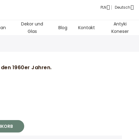
PLN
Deutsch
Dekor und
Antyki
lan
Blog
Kontakt
Glas
Koneser
 den 1960er Jahren.
NKORB