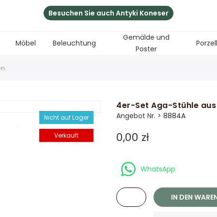
Besuchen Sie auch Antyki Koneser
Gemälde und
Möbel
Beleuchtung
Porzel
Poster
n.
4er-Set Aga-Stühle aus
Angebot Nr. >
8884A
Nicht auf Lager
0,00 zł
Verkauft
WhatsApp
IN DEN WARE