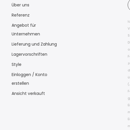
Über uns
Referenz
I
Angebot für
V
Unternehmen
S
D
Lieferung und Zahlung
o
Lagervorschriften
F
z
Style
d
Einloggen / Konto
ü
erstellen
(
F
Ansicht verkauft
g
E
m
E
m