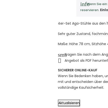
info
Wenn Sie ein 
Einl
reservieren.
4er-Set Aga-Stühle aus den 1
Sehr guter Zustand, fachmänn
Maße: Höhe 78 cm, Sitzhöhe 
sms
Fragen Sie nach dem An

Angebot als PDF herunter
SICHERER ONLINE-KAUF
Wenn Sie Bedenken haben, uns
mit und entscheiden über den
vollständige Kaufsicherheit.