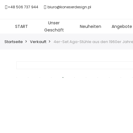
+48 506 737 944
biuro@koneserdesign.pl
Unser
START
Neuheiten
Angebote
Geschäft
Startseite
Verkauft
4er-Set Aga-Stühle aus den 1960er Jahre