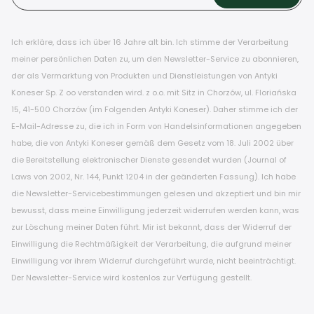
Ich erkläre, dass ich über 16 Jahre alt bin. Ich stimme der Verarbeitung
meiner persönlichen Daten zu, um den Newsletter-Service zu abonnieren,
der als Vermarktung von Produkten und Dienstleistungen von Antyki
Koneser Sp. Z oo verstanden wird. z o.o. mit Sitz in Chorzów, ul. Floriańska
15, 41-500 Chorzów (im Folgenden Antyki Koneser). Daher stimme ich der
E-Mail-Adresse zu, die ich in Form von Handelsinformationen angegeben
habe, die von Antyki Koneser gemäß dem Gesetz vom 18. Juli 2002 über
die Bereitstellung elektronischer Dienste gesendet wurden (Journal of
Laws von 2002, Nr. 144, Punkt 1204 in der geänderten Fassung). Ich habe
die Newsletter-Servicebestimmungen gelesen und akzeptiert und bin mir
bewusst, dass meine Einwilligung jederzeit widerrufen werden kann, was
zur Löschung meiner Daten führt. Mir ist bekannt, dass der Widerruf der
Einwilligung die Rechtmäßigkeit der Verarbeitung, die aufgrund meiner
Einwilligung vor ihrem Widerruf durchgeführt wurde, nicht beeinträchtigt.
Der Newsletter-Service wird kostenlos zur Verfügung gestellt.